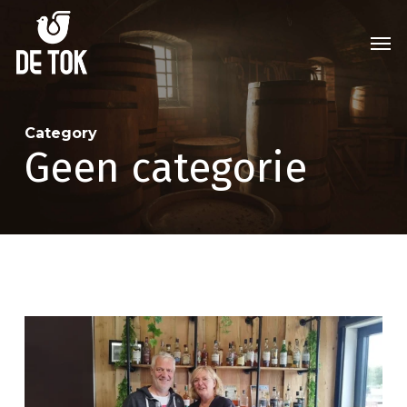
Skip
Menu
Men
to
main
content
Category
Geen categorie