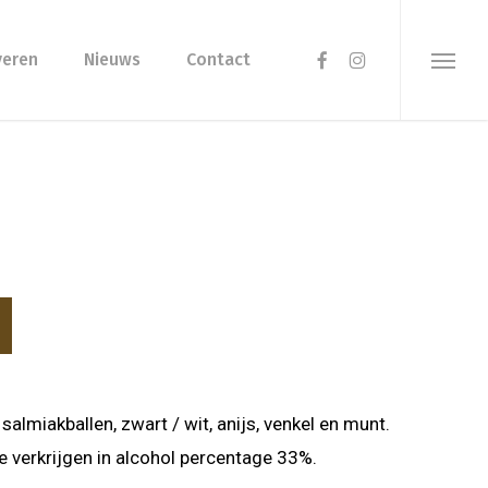
Menu
facebook
instagram
veren
Nieuws
Contact
Menu
almiakballen, zwart / wit, anijs, venkel en munt.
Te verkrijgen in alcohol percentage 33%.