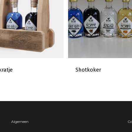
kratje
Shotkoker
Algemeen
Co