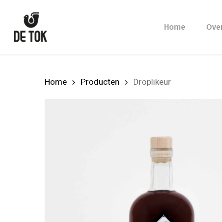
Skip
to
Home
Ove
main
content
Home
Producten
Droplikeur